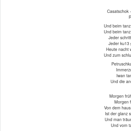
Casatschok 
R
Und beim tanz
Und beim tanz
Jeder schrit
Jeder ku13 g
Heute nacht
Und zum schlu1
Petruschka
Immerzu
Iwan tan
Und die and
Morgen früh
Morgen fr
Von dem haus 
Ist der glanz
Und man träu
Und vom ta