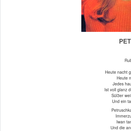
PE
Rub
Heute nacht g
Heute n
Jedes hau
Ist voll glanz 
Sül3er wei
Und ein ta
Petruschka
Immerzu
Iwan tan
Und die and