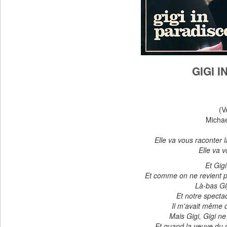
GIGI 
(V
Michae
Elle va vous raconter l
Elle va 
Et Gigi
Et comme on ne revient p
Là-bas Gi
Et notre spectac
Il m'avait même di
Mais Gigi, Gigi n
Et quand la veuve du 