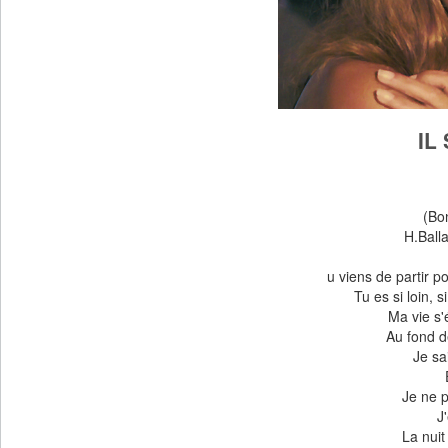
IL
(Bo
H.Ball
u viens de partir p
Tu es si loin, s
Ma vie s'
Au fond d
Je sai
Je ne 
J
La nuit