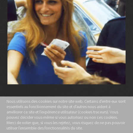
LIRE LA SUITE
Nous utilisons des cookies sur notre site web. Certains d’entre eux sont
essentiels au fonctionnement du site et d’autres nous aident à
MENTIONS LÉGALES
améliorer ce site et l’expérience utilisateur (cookies traceurs). Vous
pouvez décider vous-même si vous autorisez ou non ces cookies.
POLITIQUE DE CONFIDENTIALITÉ
Merci de noter que, si vous les rejetez, vous risquez de ne pas pouvoir
REMERCIEMENTS
ORLANDO
utiliser l’ensemble des fonctionnalités du site.