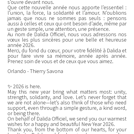
s’ouvre devant nous.
Que cette nouvelle année nous apporte l’essentiel :
l’union, la force, la solidarité et l’amour. N’oublions
jamais que nous ne sommes pas seuls : pensons
aussi à celles et ceux qui ont besoin d’aide, même par
un geste simple, une attention, une présence.
Au nom de Dalida Officiel, nous vous adressons nos
vœux les plus sincères pour une belle et heureuse
année 2026.
Merci, du fond du cœur, pour votre fidélité à Dalida et
pour faire vivre sa mémoire, année après année.
Prenez soin de vous et de ceux que vous aimez.
Orlando - Thierry Savona
✨ 2026 is here.
May this new year bring what matters most: unity,
strength, solidarity, and love. Let’s never forget that
we are not alone—let’s also think of those who need
support, even through a simple gesture, a kind word,
or being there.
On behalf of Dalida Officiel, we send you our warmest
wishes for a happy and beautiful New Year 2026.
Thank you, from the bottom of our hearts, for your