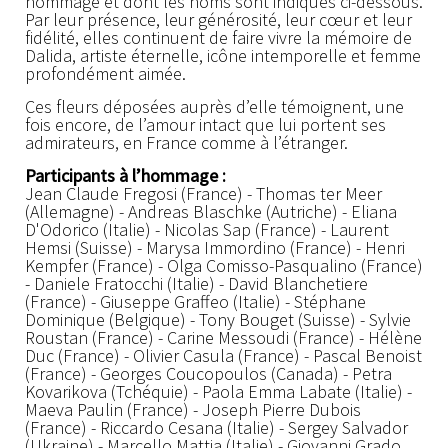
hommage et dont les noms sont indiqués ci-dessous.
Par leur présence, leur générosité, leur cœur et leur
fidélité, elles continuent de faire vivre la mémoire de
Dalida, artiste éternelle, icône intemporelle et femme
profondément aimée.
Ces fleurs déposées auprès d’elle témoignent, une
fois encore, de l’amour intact que lui portent ses
admirateurs, en France comme à l’étranger.
Participants à l’hommage :
Jean Claude Fregosi (France) - Thomas ter Meer
(Allemagne) - Andreas Blaschke (Autriche) - Eliana
D'Odorico (Italie) - Nicolas Sap (France) - Laurent
Hemsi (Suisse) - Marysa Immordino (France) - Henri
Kempfer (France) - Olga Comisso-Pasqualino (France)
- Daniele Fratocchi (Italie) - David Blanchetiere
(France) - Giuseppe Graffeo (Italie) - Stéphane
Dominique (Belgique) - Tony Bouget (Suisse) - Sylvie
Roustan (France) - Carine Messoudi (France) - Hélène
Duc (France) - Olivier Casula (France) - Pascal Benoist
(France) - Georges Coucopoulos (Canada) - Petra
Kovarikova (Tchéquie) - Paola Emma Labate (Italie) -
Maeva Paulin (France) - Joseph Pierre Dubois
(France) - Riccardo Cesana (Italie) - Sergey Salvador
(Ukraine) - Marcello Mattia (Italie) - Giovanni Grado