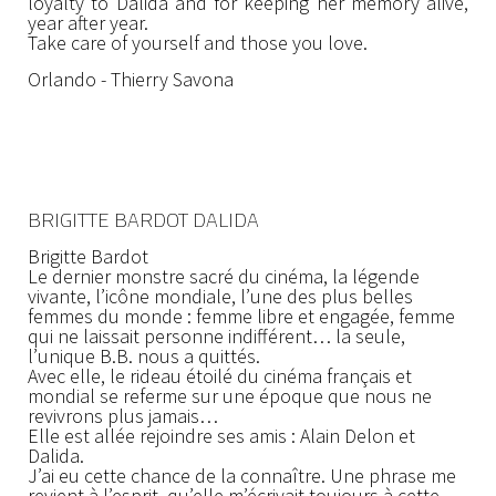
loyalty to Dalida and for keeping her memory alive,
year after year.
Take care of yourself and those you love.
Orlando - Thierry Savona
BRIGITTE BARDOT DALIDA
Brigitte Bardot
Le dernier monstre sacré du cinéma, la légende
vivante, l’icône mondiale, l’une des plus belles
femmes du monde : femme libre et engagée, femme
qui ne laissait personne indifférent… la seule,
l’unique B.B. nous a quittés.
Avec elle, le rideau étoilé du cinéma français et
mondial se referme sur une époque que nous ne
revivrons plus jamais…
Elle est allée rejoindre ses amis : Alain Delon et
Dalida.
J’ai eu cette chance de la connaître. Une phrase me
revient à l’esprit, qu’elle m’écrivait toujours à cette