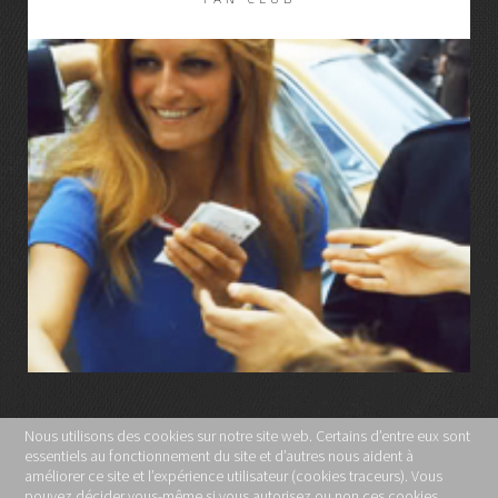
LIRE LA SUITE
Nous utilisons des cookies sur notre site web. Certains d’entre eux sont
essentiels au fonctionnement du site et d’autres nous aident à
MENTIONS LÉGALES
améliorer ce site et l’expérience utilisateur (cookies traceurs). Vous
pouvez décider vous-même si vous autorisez ou non ces cookies.
POLITIQUE DE CONFIDENTIALITÉ