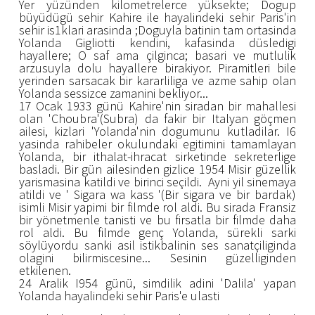
Yer yüzünden kilometrelerce yüksekte; Dogup
büyüdügü sehir Kahire ile hayalindeki sehir Paris'in
sehir is1klari arasinda ;Doguyla batinin tam ortasinda
Yolanda Gigliotti kendini, kafasinda düsledigi
hayallere; O saf ama çilginca; basari ve mutlulik
arzusuyla dolu hayallere birakiyor. Piramitleri bile
yerinden sarsacak bir kararliliga ve azme sahip olan
Yolanda sessizce zamanini bekliyor...
17 Ocak 1933 günü Kahire'nin siradan bir mahallesi
olan 'Choubra'(Subra) da fakir bir Italyan göçmen
ailesi, kizlari 'Yolanda'nin dogumunu kutladilar. I6
yasinda rahibeler okulundaki egitimini tamamlayan
Yolanda, bir ithalat-ihracat sirketinde sekreterlige
basladi. Bir gün ailesinden gizlice 1954 Misir güzellik
yarismasina katildi ve birinci seçildi. Ayni yil sinemaya
atildi ve ' Sigara wa kass '(Bir sigara ve bir bardak)
isimli Misir yapimi bir filmde rol aldi. Bu sirada Fransiz
bir yönetmenle tanisti ve bu firsatla bir filmde daha
rol aldi. Bu filmde genç Yolanda, sürekli sarki
söylüyordu sanki asil istikbalinin ses sanatçiliginda
olagini bilirmiscesine... Sesinin güzelliginden
etkilenen.
24 Aralik I954 günü, simdilik adini 'Dalila' yapan
Yolanda hayalindeki sehir Paris'e ulasti