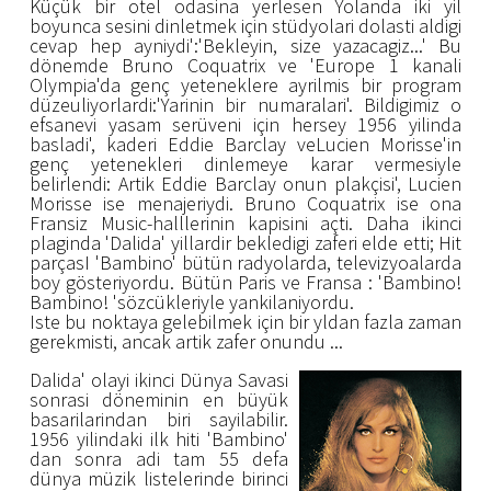
Küçük bir otel odasina yerlesen Yolanda iki yil
boyunca sesini dinletmek için stüdyolari dolasti aldigi
cevap hep ayniydi':'Bekleyin, size yazacagiz...' Bu
dönemde Bruno Coquatrix ve 'Europe 1 kanali
Olympia'da genç yeteneklere ayrilmis bir program
düzeuliyorlardi:'Yarinin bir numaralari'. Bildigimiz o
efsanevi yasam serüveni için hersey 1956 yilinda
basladi', kaderi Eddie Barclay veLucien Morisse'in
genç yetenekleri dinlemeye karar vermesiyle
belirlendi: Artik Eddie Barclay onun plakçisi', Lucien
Morisse ise menajeriydi. Bruno Coquatrix ise ona
Fransiz Music-halllerinin kapisini açti. Daha ikinci
plaginda 'Dalida' yillardir bekledigi zaferi elde etti; Hit
parçasI 'Bambino' bütün radyolarda, televizyoalarda
boy gösteriyordu. Bütün Paris ve Fransa : 'Bambino!
Bambino! 'sözcükleriyle yankilaniyordu.
Iste bu noktaya gelebilmek için bir yldan fazla zaman
gerekmisti, ancak artik zafer onundu ...
Dalida' olayi ikinci Dünya Savasi
sonrasi döneminin en büyük
basarilarindan biri sayilabilir.
1956 yilindaki ilk hiti 'Bambino'
dan sonra adi tam 55 defa
dünya müzik listelerinde birinci