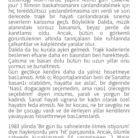
jour' ) filminin baskahramanini canlandirabilmek için
hiç tereddültsüz yaslandirilmasima izin verdi ve son
derecede trajik bir hayati canlandirarak sinema
severlerin karsisma geçti. Böylelikle Dalida, müzik
alanindaki sonsuz basarisini, beyaz perde de
kanitlamis oldu. Ancak, bütün o görkemli
görüntülerinin altinda tanriçalarin bile ruhlarinda
çalkantilar ve kalplerinde yaralar olur.
Dalida da bu kurala aykiri gelmedi. Trajik kaderlerle
beslenen efsane daha en basindan beri harektteydi.
Çalisma ve basari dolu bütün bu uzun yillar onu
yormus ve bunaltmisti.
Gün geçtikçe kendini daha da yalniz hissetmeye
bas1amisti. Artik o; Röportajlarindan birin de'Sanatta
basari1i olabildim, hayatta ise asla!', bir digerinde
'Nasi1 dogacagimi seçemedim, ama nasi1 ölecegimi
seçebilirim' diyen inciumis, yarali ve yorgun bir
kadindi. Sanat hayati ugrana bir kadin olarak özel
hayatini feda etmisti. Ne bir kocasi, ne bir sevgilisi ne
de bir çocugu vardi ve de ilerleyen yillar kendilerini
yavasyavas hissettirmeye bas1amislardi.
1983 yilinda 'Bir gün bu sahnelerde ölmek istiyorum'
diye haykiriyordu yeni 'hit' parçasinda. Ancak, ölümle
sahnede kucaklasmadi...54 yasindayken, 2 Mayis