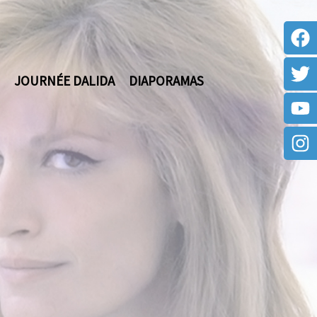
JOURNÉE DALIDA
DIAPORAMAS