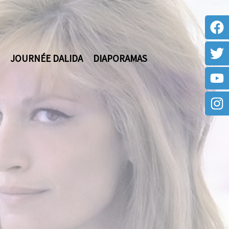
JOURNÉE DALIDA
DIAPORAMAS