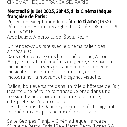
CINÉMATHÈQUE FRANÇAISE, PARIS
Mercredi 9 juillet 2025, 20h45, à la Cinémathèque
française de Paris :
Projection exceptionnelle du film
Io ti amo
(1968)
Réalisation : Antonio Margheriti – Durée : 96 min – 16
mm – VOSTF
Avec Dalida, Alberto Lupo, Špela Rozin
Un rendez-vous rare avec le cinéma italien des
années 60 :
Dans cette œuvre sensible et méconnue, Antonio
Margheriti, habitué aux films de genre, s’essaye au
musicarello — la version italienne de la comédie
musicale — pour un résultat unique, entre
mélodrame flamboyant et élégance visuelle.
Dalida, bouleversante dans un rôle d’hôtesse de l’air,
incarne une héroïne romanesque prise dans une
passion tragique avec un peintre tourmenté,
interprété par Alberto Lupo.
Les chansons de Dalida rythment ce récit poignant
tourné dans les plus beaux décors d’Italie.
Salle Georges Franju – Cinémathèque française
51 rue de Bercy, Paris 12e – Métro Bercy (lignes 6 &