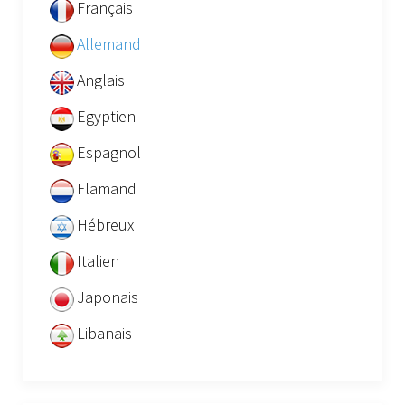
Français
Allemand
Anglais
Egyptien
Espagnol
Flamand
Hébreux
Italien
Japonais
Libanais