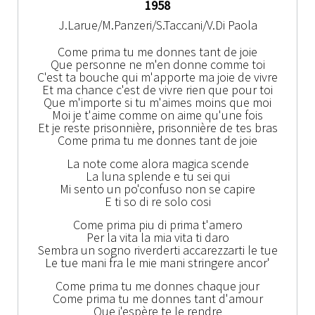
1958
J.Larue/M.Panzeri/S.Taccani/V.Di Paola
Come prima tu me donnes tant de joie
Que personne ne m'en donne comme toi
C'est ta bouche qui m'apporte ma joie de vivre
Et ma chance c'est de vivre rien que pour toi
Que m'importe si tu m'aimes moins que moi
Moi je t'aime comme on aime qu'une fois
Et je reste prisonnière, prisonnière de tes bras
Come prima tu me donnes tant de joie
La note come alora magica scende
La luna splende e tu sei qui
Mi sento un po'confuso non se capire
E ti so di re solo cosi
Come prima piu di prima t'amero
Per la vita la mia vita ti daro
Sembra un sogno riverderti accarezzarti le tue
Le tue mani fra le mie mani stringere ancor'
Come prima tu me donnes chaque jour
Come prima tu me donnes tant d'amour
Que j'espère te le rendre