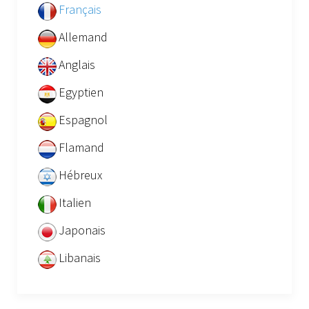
Français
Allemand
Anglais
Egyptien
Espagnol
Flamand
Hébreux
Italien
Japonais
Libanais