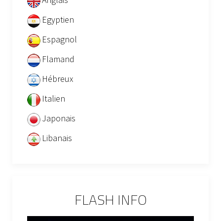
Egyptien
Espagnol
Flamand
Hébreux
Italien
Japonais
Libanais
FLASH INFO