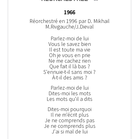
1966
Réorchestré en 1996 par
D. Mikhail
M.Rivgauche/J.Dieval
Parlez-moi de lui
Vous le savez bien
Il est toute ma vie
Oh je vous en prie
Ne me cachez rien
Que fait il là bas ?
S'ennuie-t-il sans moi ?
À-t-il des amis ?
Parlez-moi de lui
Dites-moi les mots
Les mots qu'il a dits
Dites-moi pourquoi
Il ne m'écrit plus
Je ne comprends pas
Je ne comprends plus
J'ai si mal de lui