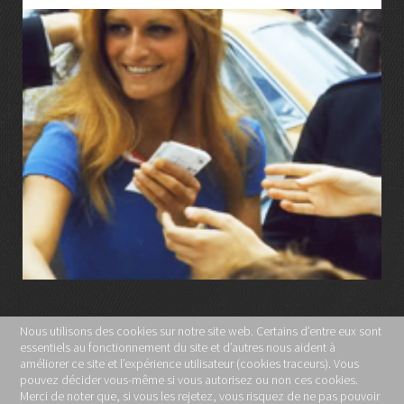
LIRE LA SUITE
Nous utilisons des cookies sur notre site web. Certains d’entre eux sont
essentiels au fonctionnement du site et d’autres nous aident à
MENTIONS LÉGALES
améliorer ce site et l’expérience utilisateur (cookies traceurs). Vous
pouvez décider vous-même si vous autorisez ou non ces cookies.
POLITIQUE DE CONFIDENTIALITÉ
Merci de noter que, si vous les rejetez, vous risquez de ne pas pouvoir