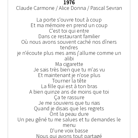
1976
Claude Carmone / Alice Donna / Pascal Sevran
La porte s'ouvre tout à coup
Et ma mémoire en prend un coup
C'est toi qui entre
Dans ce restaurant familier
Où nous avons souvent caché nos dîners
tendres
je n'écoute plus mes amis j'allume comme un
alibi
Ma cigarette
Je sais très bien que tu m'as vu
Et maintenant je n'ose plus
Tourner la tête
La fille qui est à ton bras
A bien quinze ans de moins que toi
Ça te rassure
Je me souviens que tu riais
Quand je disais que les regrets
Ont la peau dure
Un peu gêné tu me salues et tu demandes le
menu
D'une voix basse
Nous qui avons tout partagé