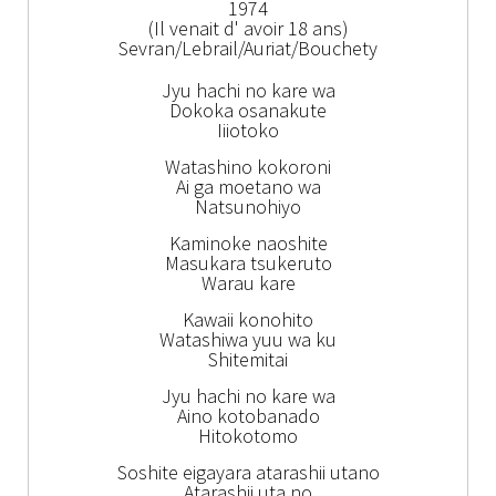
1974
(Il venait d' avoir 18 ans)
Sevran/Lebrail/Auriat/Bouchety
Jyu hachi no kare wa
Dokoka osanakute
Iiiotoko
Watashino kokoroni
Ai ga moetano wa
Natsunohiyo
Kaminoke naoshite
Masukara tsukeruto
Warau kare
Kawaii konohito
Watashiwa yuu wa ku
Shitemitai
Jyu hachi no kare wa
Aino kotobanado
Hitokotomo
Soshite eigayara atarashii utano
Atarashii uta no