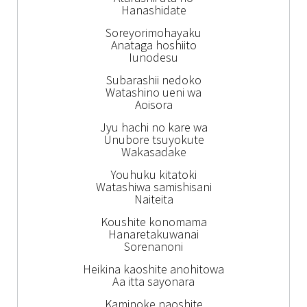
Hanashidate
Soreyorimohayaku
Anataga hoshiito
Iunodesu
Subarashii nedoko
Watashino ueni wa
Aoisora
Jyu hachi no kare wa
Unubore tsuyokute
Wakasadake
Youhuku kitatoki
Watashiwa samishisani
Naiteita
Koushite konomama
Hanaretakuwanai
Sorenanoni
Heikina kaoshite anohitowa
Aa itta sayonara
Kaminoke naoshite