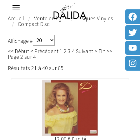
Accueil
Vente en ligne
Disques Vinyles
Compact Disc
Affichage #
<<
Début
<
Précédent
1
2
3
4
Suivant
>
Fin
>>
Page 2 sur 4
Résultats 21 à 40 sur 65
12,00 €
l'unité