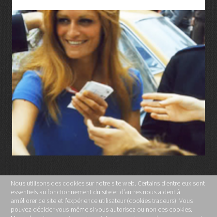
LIRE LA SUITE
Nous utilisons des cookies sur notre site web. Certains d’entre eux sont
essentiels au fonctionnement du site et d’autres nous aident à
MENTIONS LÉGALES
améliorer ce site et l’expérience utilisateur (cookies traceurs). Vous
pouvez décider vous-même si vous autorisez ou non ces cookies.
POLITIQUE DE CONFIDENTIALITÉ