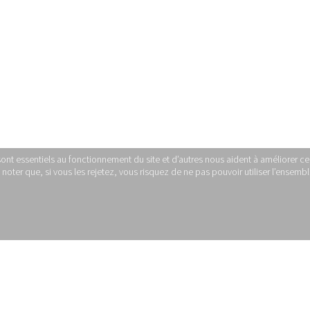
sont essentiels au fonctionnement du site et d’autres nous aident à améliorer ce 
ter que, si vous les rejetez, vous risquez de ne pas pouvoir utiliser l’ensemble