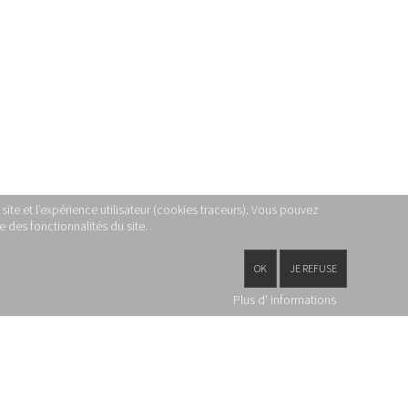
site et l’expérience utilisateur (cookies traceurs). Vous pouvez
 des fonctionnalités du site.
OK
JE REFUSE
Plus d' informations
PARTAGEZ CETTE PAGE