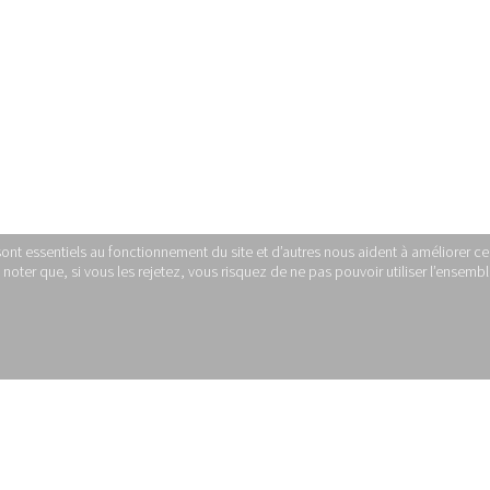
sont essentiels au fonctionnement du site et d’autres nous aident à améliorer ce 
ter que, si vous les rejetez, vous risquez de ne pas pouvoir utiliser l’ensemble