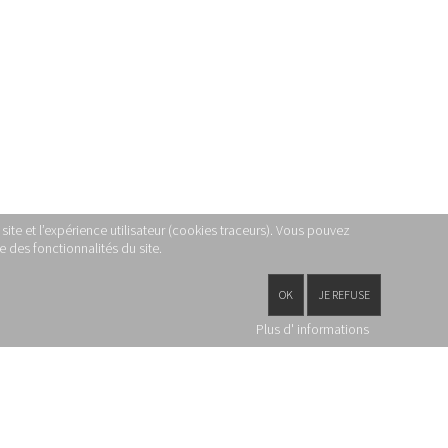
site et l’expérience utilisateur (cookies traceurs). Vous pouvez
 des fonctionnalités du site.
OK
JE REFUSE
Plus d' informations
PARTAGEZ CETTE PAGE