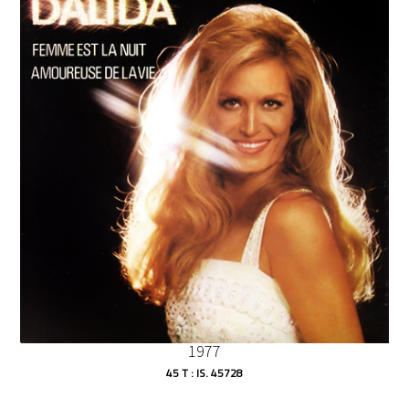
1977
45 T : IS. 45728