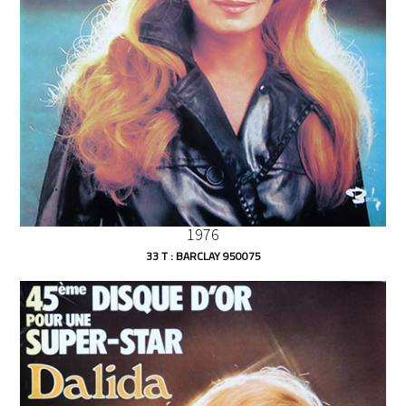
1976
33 T : BARCLAY 950075