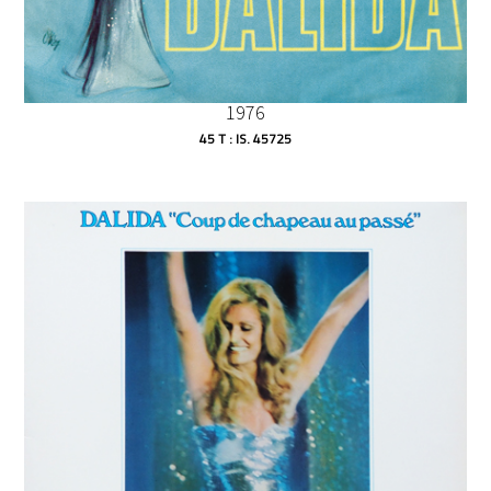
1976
45 T : IS. 45725