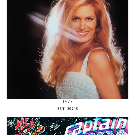
1977
33 T : 39715