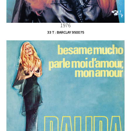
1976
33 T : BARCLAY 950075