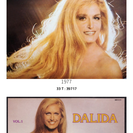
1977
33 T : 39717