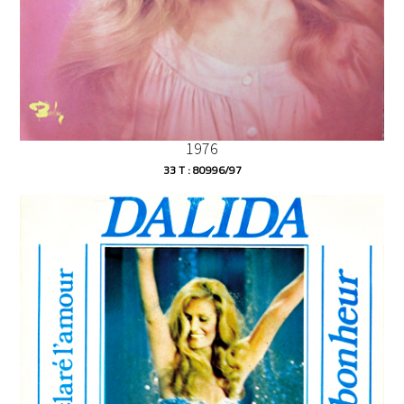
1976
33 T : 80996/97