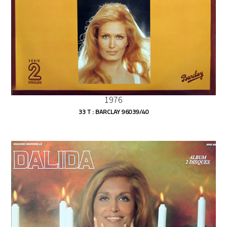
1976
33 T : BARCLAY 96039/40