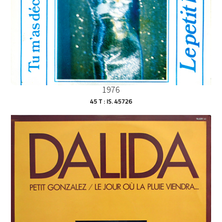
1976
45 T : IS. 45726