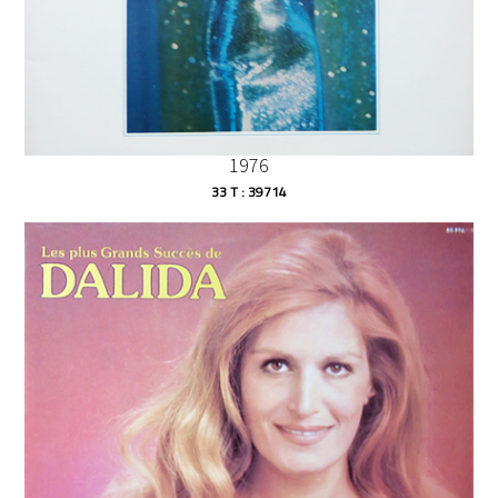
1976
33 T : 39714