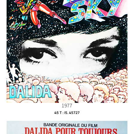
1977
45 T : IS. 45727