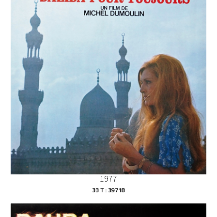
1977
33 T : 39718