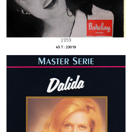
1959
45 T : 23019