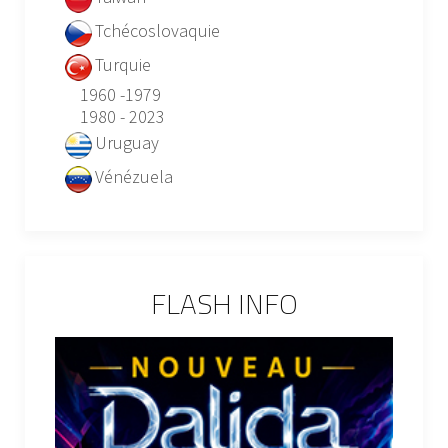
Tchécoslovaquie
Turquie
1960 -1979
1980 - 2023
Uruguay
Vénézuela
FLASH INFO