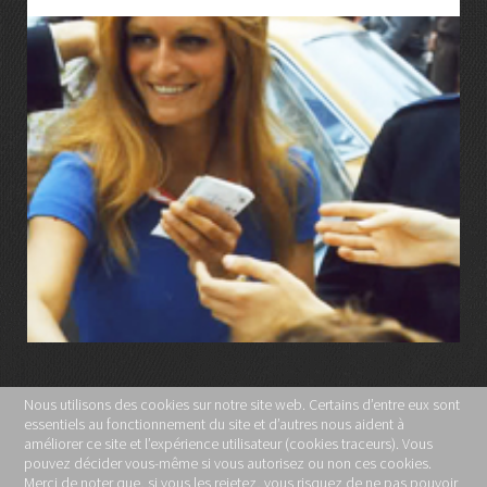
LIRE LA SUITE
Nous utilisons des cookies sur notre site web. Certains d’entre eux sont
essentiels au fonctionnement du site et d’autres nous aident à
MENTIONS LÉGALES
améliorer ce site et l’expérience utilisateur (cookies traceurs). Vous
pouvez décider vous-même si vous autorisez ou non ces cookies.
POLITIQUE DE CONFIDENTIALITÉ
Merci de noter que, si vous les rejetez, vous risquez de ne pas pouvoir