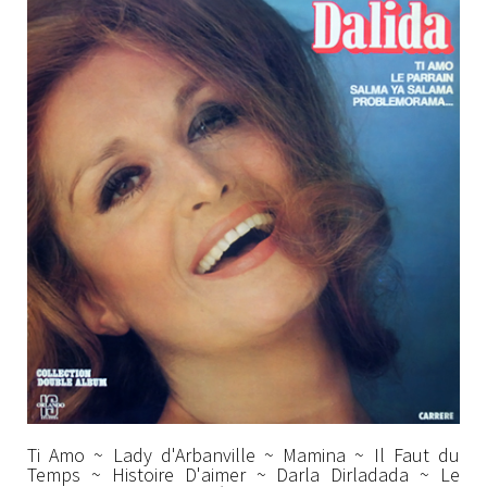
Ti Amo ~ Lady d'Arbanville ~ Mamina ~ Il Faut du
Temps ~ Histoire D'aimer ~ Darla Dirladada ~ Le