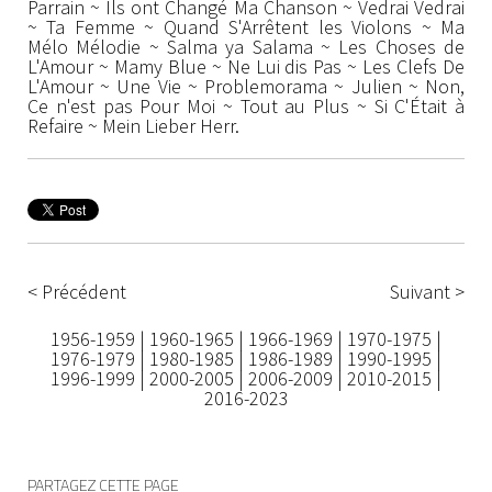
Parrain ~ Ils ont Changé Ma Chanson ~ Vedrai Vedrai
~ Ta Femme ~ Quand S'Arrêtent les Violons ~ Ma
Mélo Mélodie ~ Salma ya Salama ~ Les Choses de
L'Amour ~ Mamy Blue ~ Ne Lui dis Pas ~ Les Clefs De
L'Amour ~ Une Vie ~ Problemorama ~ Julien ~ Non,
Ce n'est pas Pour Moi ~ Tout au Plus ~ Si C'Était à
Refaire ~ Mein Lieber Herr.
< Précédent
Suivant >
1956-1959
|
1960-1965
|
1966-1969
|
1970-1975
|
1976-1979
|
1980-1985
|
1986-1989
|
1990-1995
|
1996-1999
|
2000-2005
|
2006-2009
|
2010-2015
|
2016-2023
PARTAGEZ CETTE PAGE