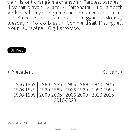
vie ~ Ils ont changé ma chanson ~ Paroles, paroles ~
Il venait d'avoir 18 ans ~ J'attendrai ~ Le lambeth
walk ~ Salma ya salama ~ Fini la comédie ~ Il pleut
sur Bruxelles ~ Il faut danser reggae ~ Monday
tuesday ~ Rio do Brasil ~ Comme disait Mistinguett
Mourir sur scène ~ Gigi l'amoroso.
< Précédent
Suivant >
1956-1959
|
1960-1965
|
1966-1969
|
1970-1975
|
1976-1979
|
1980-1985
|
1986-1989
|
1990-1995
|
1996-1999
|
2000-2005
|
2006-2009
|
2010-2015
|
2016-2023
PARTAGEZ CETTE PAGE