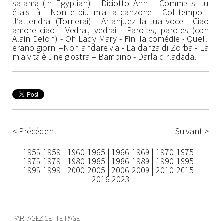
salama (in Egyptian) - Diciotto Anni - Comme si tu
étais là - Non e piu mia la canzone - Col tempo -
J’attendrai (Tornerai) - Arranjuez la tua voce - Ciao
amore ciao - Vedrai, vedrai - Paroles, paroles (con
Alain Delon) - Oh Lady Mary - Fini la comédie - Quelli
erano giorni –Non andare via - La danza di Zorba - La
mia vita è une giostra – Bambino - Darla dirladada.
< Précédent
Suivant >
1956-1959
|
1960-1965
|
1966-1969
|
1970-1975
|
1976-1979
|
1980-1985
|
1986-1989
|
1990-1995
|
1996-1999
|
2000-2005
|
2006-2009
|
2010-2015
|
2016-2023
PARTAGEZ CETTE PAGE