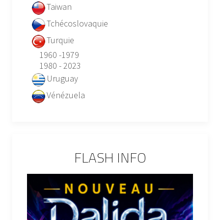
Taiwan
Tchécoslovaquie
Turquie
1960 -1979
1980 - 2023
Uruguay
Vénézuela
FLASH INFO