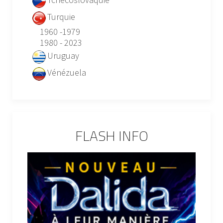
Turquie
1960 -1979
1980 - 2023
Uruguay
Vénézuela
FLASH INFO