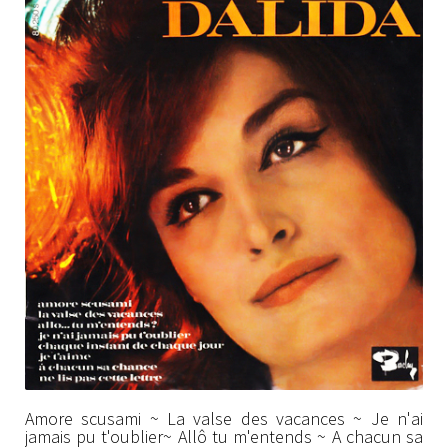
Amore scusami ~ La valse des vacances ~ Je n'ai
jamais pu t'oublier~ Allô tu m'entends ~ A chacun sa