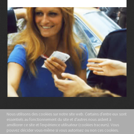
LIRE LA SUITE
Nous utilisons des cookies sur notre site web. Certains d’entre eux sont
essentiels au fonctionnement du site et d’autres nous aident à
MENTIONS LÉGALES
améliorer ce site et l’expérience utilisateur (cookies traceurs). Vous
pouvez décider vous-même si vous autorisez ou non ces cookies.
POLITIQUE DE CONFIDENTIALITÉ