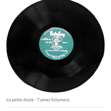
Va petite étoile - T'aimer follement.