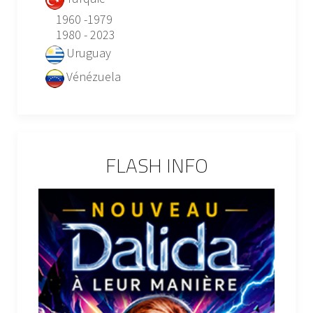
1960 -1979
1980 - 2023
Uruguay
Vénézuela
FLASH INFO