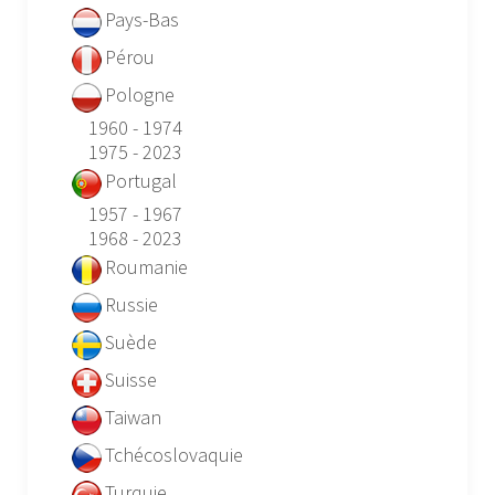
Pays-Bas
Pérou
Pologne
1960 - 1974
1975 - 2023
Portugal
1957 - 1967
1968 - 2023
Roumanie
Russie
Suède
Suisse
Taiwan
Tchécoslovaquie
Turquie