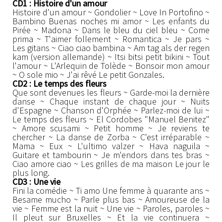
CD1 : Histoire d'un amour
Histoire d'un amour ~ Gondolier ~ Love In Portofino ~
Bambino Buenas noches mi amor ~ Les enfants du
Pirée ~ Madona ~ Dans le bleu du ciel bleu ~ Come
prima ~ T'aimer follement ~ Romantica ~ Je pars ~
Les gitans ~ Ciao ciao bambina ~ Am tag als der regen
kam (version allemande) ~ Itsi bitsi petit bikini ~ Tout
l'amour ~ L'Arlequin de Tolède ~ Bonsoir mon amour
~ O sole mio ~ J'ai rêvé Le petit Gonzales.
CD2 : Le temps des fleurs
Que sont devenues les fleurs ~ Garde-moi la dernière
danse ~ Chaque instant de chaque jour ~ Nuits
d'Espagne ~ Chanson d'Orphée ~ Parlez-moi de lui ~
Le temps des fleurs ~ El Cordobes "Manuel Benitez"
~ Amore scusami ~ Petit homme ~ Je reviens te
chercher ~ La danse de Zorba ~ C'est irréparable ~
Mama ~ Eux ~ L'ultimo valzer ~ Hava naguila ~
Guitare et tambourin ~ Je m'endors dans tes bras ~
Ciao amore ciao ~ Les grilles de ma maison Le jour le
plus long.
CD3 : Une vie
Fini la comédie ~ Ti amo Une femme à quarante ans ~
Besame mucho ~ Parle plus bas ~ Amoureuse de la
vie ~ Femme est la nuit ~ Une vie ~ Paroles, paroles ~
Il pleut sur Bruxelles ~ Et la vie continuera ~