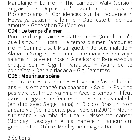
Marjolaine ~ La mer ~ The Lambeth Walk (version
anglaise) ~ Depuis qu'il vient chez nous ~
Problemorama ~ Confidences sur la fréquence ~
Helwa ya baladi ~ Ta femme ~ Que reste t-il de nos
amours ~ Génération 78 (Medley)
CD4 : Le temps d'aimer
Pour te dire je t'aime ~ J'attendrai ~ Quand on n'a
que l'amour ~ Lucas ~ Le temps d'aimer L'amour et
moi ~ Comme disait Mistinguett ~ Je suis malade ~
Alabama Song ~ Les hommes de ma vie ~ Salma ya
salama ~ La vie en rose ~ Americana ~ Rendez-vous
chaque soir ~ Gigi In Paradisco ~ Avant de te
connaître ~ Darla dirladada ~ Gigi l'amoroso
CD5 : Mourir sur scène
Je suis toutes les femmes ~ Il venait d'avoir dix-huit
ans ~ Ils ont changé ma chanson ~ Soleil ~ Pour ne
pas vivre seul ~ La Mamma ~ Avec le temps ~ Il faut
danser reggae ~ Les feuilles mortes ~ Je suis malade
(en duo avec Serge Lama) ~ Rio do Brasil ~ Non
andare via (Ne me quitte pas - version 2007) ~ Mourir
sur scène ~ Kalimba de luna ~ Laissez-moi danser
(Monday Tuesday) ~ A ma manière ~ L'amour qui
grandit ~ La 101ème (Medley hommage à Dalida).
3 éditions :