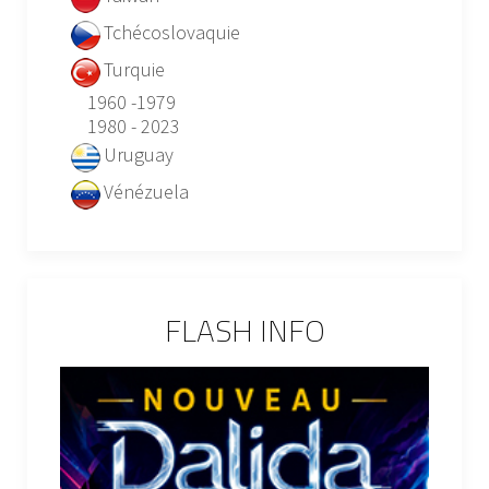
Tchécoslovaquie
Turquie
1960 -1979
1980 - 2023
Uruguay
Vénézuela
FLASH INFO