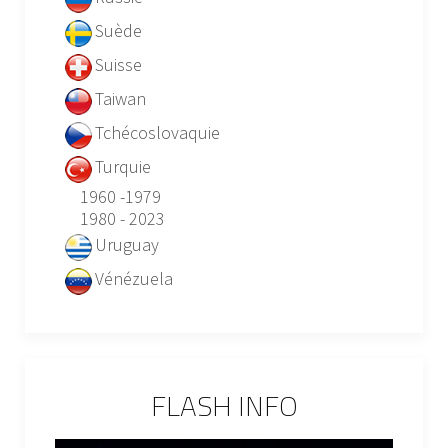
Suède
Suisse
Taiwan
Tchécoslovaquie
Turquie
1960 -1979
1980 - 2023
Uruguay
Vénézuela
FLASH INFO