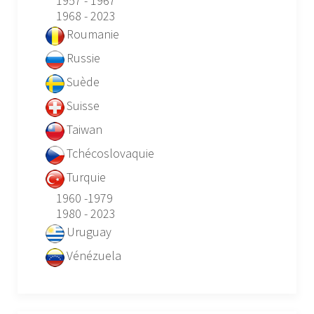
1957 - 1967
1968 - 2023
Roumanie
Russie
Suède
Suisse
Taiwan
Tchécoslovaquie
Turquie
1960 -1979
1980 - 2023
Uruguay
Vénézuela