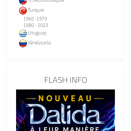
Turquie
1960 -1979
1980 - 2023
Uruguay
Vénézuela
FLASH INFO