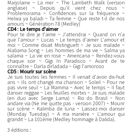
Marjolaine ~ La mer ~ The Lambeth Walk (version
anglaise) ~ Depuis qu'il vient chez nous ~
Problemorama ~ Confidences sur la fréquence ~
Helwa ya baladi ~ Ta femme ~ Que reste t-il de nos
amours ~ Génération 78 (Medley)
CD4 : Le temps d'aimer
Pour te dire je t'aime ~ J'attendrai ~ Quand on n'a
que l'amour ~ Lucas ~ Le temps d'aimer L'amour et
moi ~ Comme disait Mistinguett ~ Je suis malade ~
Alabama Song ~ Les hommes de ma vie ~ Salma ya
salama ~ La vie en rose ~ Americana ~ Rendez-vous
chaque soir ~ Gigi In Paradisco ~ Avant de te
connaître ~ Darla dirladada ~ Gigi l'amoroso
CD5 : Mourir sur scène
Je suis toutes les femmes ~ Il venait d'avoir dix-huit
ans ~ Ils ont changé ma chanson ~ Soleil ~ Pour ne
pas vivre seul ~ La Mamma ~ Avec le temps ~ Il faut
danser reggae ~ Les feuilles mortes ~ Je suis malade
(en duo avec Serge Lama) ~ Rio do Brasil ~ Non
andare via (Ne me quitte pas - version 2007) ~ Mourir
sur scène ~ Kalimba de luna ~ Laissez-moi danser
(Monday Tuesday) ~ A ma manière ~ L'amour qui
grandit ~ La 101ème (Medley hommage à Dalida).
3 éditions :