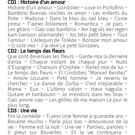
CD1 : Histoire d'un amour
Histoire d'un amour ~ Gondolier ~ Love In Portofino ~
Bambino Buenas noches mi amor ~ Les enfants du
Pirée ~ Madona ~ Dans le bleu du ciel bleu ~ Come
prima ~ T'aimer follement ~ Romantica ~ Je pars ~
Les gitans ~ Ciao ciao bambina ~ Am tag als der regen
kam (version allemande) ~ Itsi bitsi petit bikini ~ Tout
l'amour ~ L'Arlequin de Tolède ~ Bonsoir mon amour
~ O sole mio ~ J'ai rêvé Le petit Gonzales.
CD2 : Le temps des fleurs
Que sont devenues les fleurs ~ Garde-moi la dernière
danse ~ Chaque instant de chaque jour ~ Nuits
d'Espagne ~ Chanson d'Orphée ~ Parlez-moi de lui ~
Le temps des fleurs ~ El Cordobes "Manuel Benitez"
~ Amore scusami ~ Petit homme ~ Je reviens te
chercher ~ La danse de Zorba ~ C'est irréparable ~
Mama ~ Eux ~ L'ultimo valzer ~ Hava naguila ~
Guitare et tambourin ~ Je m'endors dans tes bras ~
Ciao amore ciao ~ Les grilles de ma maison Le jour le
plus long.
CD3 : Une vie
Fini la comédie ~ Ti amo Une femme à quarante ans ~
Besame mucho ~ Parle plus bas ~ Amoureuse de la
vie ~ Femme est la nuit ~ Une vie ~ Paroles, paroles ~
Il pleut sur Bruxelles ~ Et la vie continuera ~