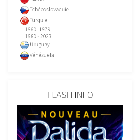
Tchécoslovaquie
Turquie
1960 -1979
1980 - 2023
Uruguay
Vénézuela
FLASH INFO