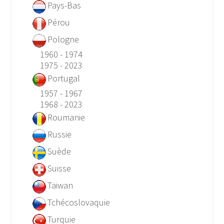
Pays-Bas
Pérou
Pologne
1960 - 1974
1975 - 2023
Portugal
1957 - 1967
1968 - 2023
Roumanie
Russie
Suède
Suisse
Taiwan
Tchécoslovaquie
Turquie