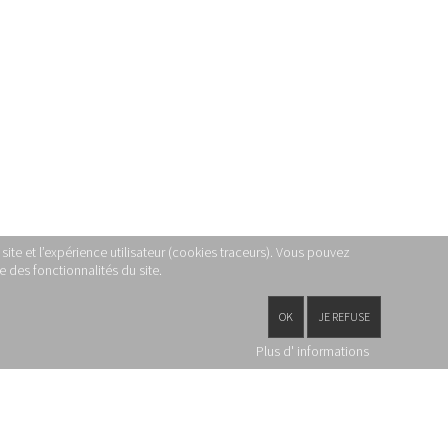
site et l’expérience utilisateur (cookies traceurs). Vous pouvez
 des fonctionnalités du site.
OK
JE REFUSE
Plus d' informations
PARTAGEZ CETTE PAGE