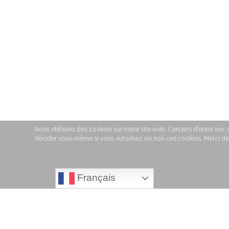
Nous utilisons des cookies sur notre site web. Certains d’entre eux 
décider vous-même si vous autorisez ou non ces cookies. Merci de no
Français
1970 - 1975
45 T PROMOTION : 61270 (2)