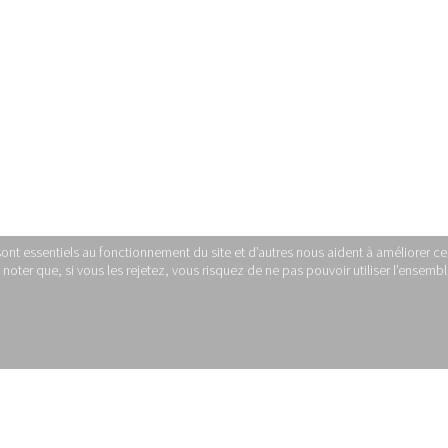
sont essentiels au fonctionnement du site et d’autres nous aident à améliorer ce 
ter que, si vous les rejetez, vous risquez de ne pas pouvoir utiliser l’ensemble