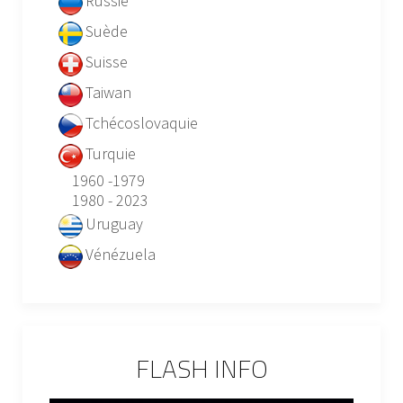
Russie
Suède
Suisse
Taiwan
Tchécoslovaquie
Turquie
1960 -1979
1980 - 2023
Uruguay
Vénézuela
FLASH INFO