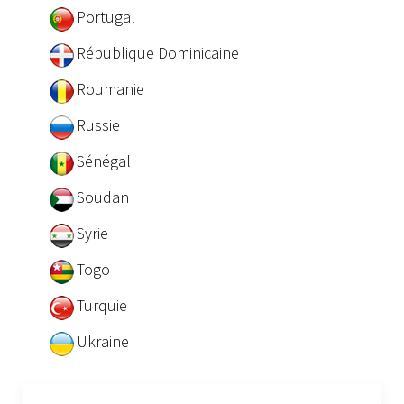
Portugal
République Dominicaine
Roumanie
Russie
Sénégal
Soudan
Syrie
Togo
Turquie
Ukraine