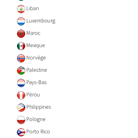
Liban
Luxembourg
Maroc
Mexique
Norvège
Palestine
Pays-Bas
Pérou
Philippines
Pologne
Porto Rico