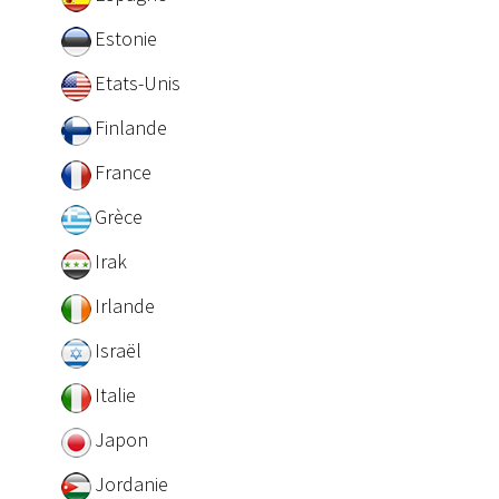
Estonie
Etats-Unis
Finlande
France
Grèce
Irak
Irlande
Israël
Italie
Japon
Jordanie