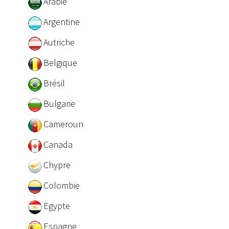
Arabie
Argentine
Autriche
Belgique
Brésil
Bulgarie
Cameroun
Canada
Chypre
Colombie
Egypte
Espagne