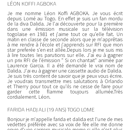
LÉON KOFFI AGBOKA
Je me nomme Léon Koffi AGBOKA. Je vous écrit
depuis Lomé au Togo. En effet je suis un fan mordu
de la diva Dalida. Je l'ai découverte pour la première
dans une émission musicale sur la télévision
togolaise en 1981 et j'aime tout ce qu'elle fait. Un
matin en classe de seconde alors que je m'apprêtais
à me rendre à l'école et j'apprends sur RFI que mon
star preferée s'en est allée.Depuis lors je me suis mis
à lire toutes les parutions sur elle. J'ai eu à gagner
un prix RFI de l'émission " Si on chantait" animée par
Laurence Garcia. Il a été demandé le vrai nom de
Dalida. J'ai eu à gagner une cassette audio de Dalida.
Je suis très content de savoir que je peux vous écrire.
Je voudrais transmettre mes salutations à Orlando
et Thierry pour tout ce qu'ils ne cesse de faire pour
garder cette flamme toujours allumée.Très
cordialement. Léon.
FARIDA HADJ ALI (19 ANS) TOGO LOME
Bonjour je m'appelle farida et dalida est l'une de mes
vedettes préférée avec sa voix de fée elle me donne
envie d'une carriere musicale meme si elle n'est plus