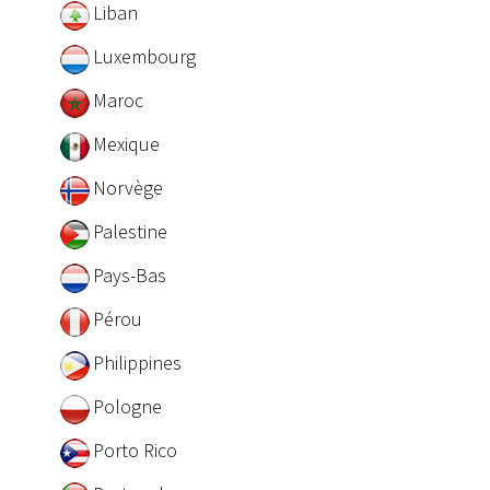
Liban
Luxembourg
Maroc
Mexique
Norvège
Palestine
Pays-Bas
Pérou
Philippines
Pologne
Porto Rico