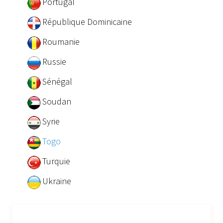
Portugal
République Dominicaine
Roumanie
Russie
Sénégal
Soudan
Syrie
Togo
Turquie
Ukraine