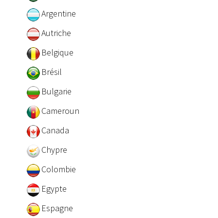
Argentine
Autriche
Belgique
Brésil
Bulgarie
Cameroun
Canada
Chypre
Colombie
Egypte
Espagne