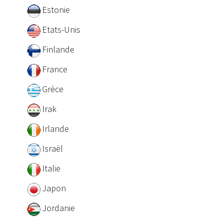
Estonie
Etats-Unis
Finlande
France
Grèce
Irak
Irlande
Israël
Italie
Japon
Jordanie