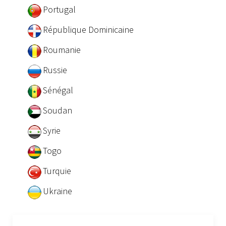
Portugal
République Dominicaine
Roumanie
Russie
Sénégal
Soudan
Syrie
Togo
Turquie
Ukraine