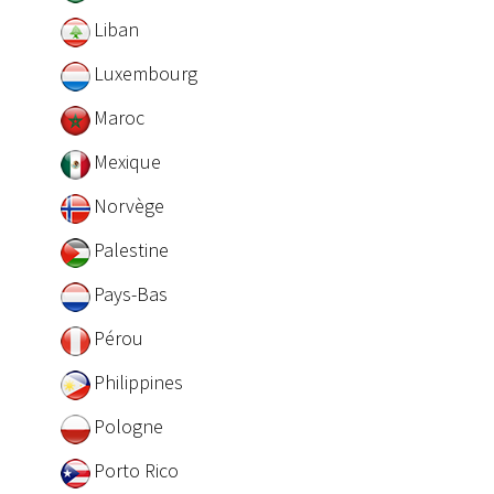
Liban
Luxembourg
Maroc
Mexique
Norvège
Palestine
Pays-Bas
Pérou
Philippines
Pologne
Porto Rico