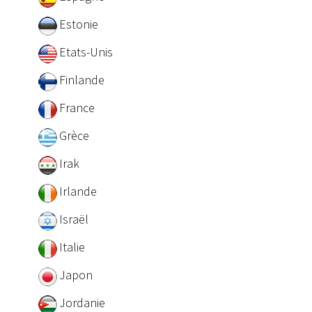
Estonie
Etats-Unis
Finlande
France
Grèce
Irak
Irlande
Israël
Italie
Japon
Jordanie