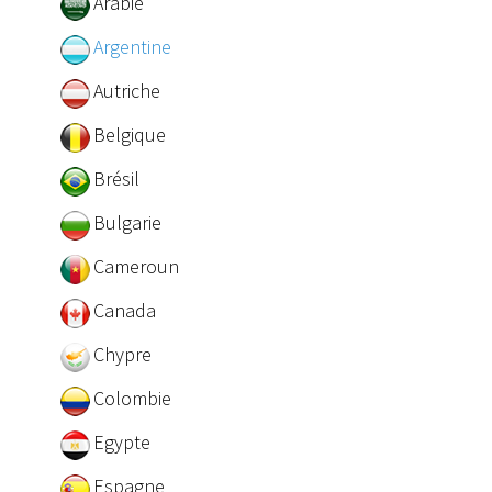
Arabie
Argentine
Autriche
Belgique
Brésil
Bulgarie
Cameroun
Canada
Chypre
Colombie
Egypte
Espagne