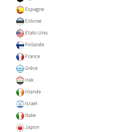
Espagne
Estonie
Etats-Unis
Finlande
France
Grèce
Irak
Irlande
Israël
Italie
Japon