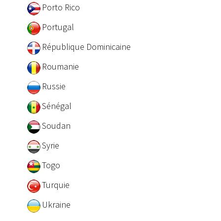
Porto Rico
Portugal
République Dominicaine
Roumanie
Russie
Sénégal
Soudan
Syrie
Togo
Turquie
Ukraine