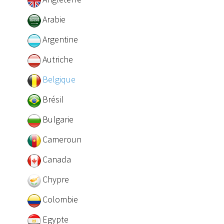
Arabie
Argentine
Autriche
Belgique
Brésil
Bulgarie
Cameroun
Canada
Chypre
Colombie
Egypte