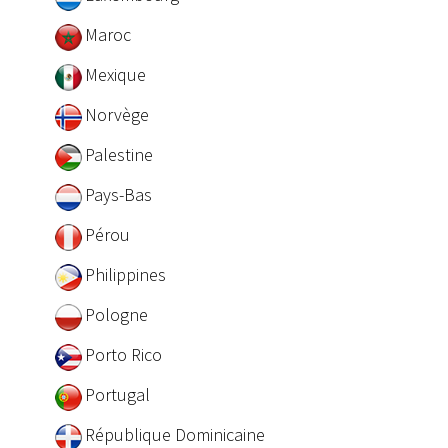
Maroc
Mexique
Norvège
Palestine
Pays-Bas
Pérou
Philippines
Pologne
Porto Rico
Portugal
République Dominicaine