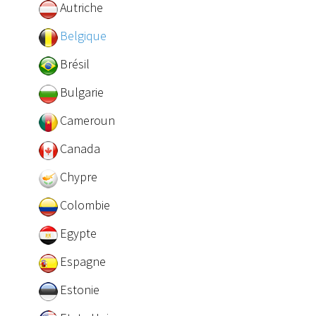
Autriche
Belgique
Brésil
Bulgarie
Cameroun
Canada
Chypre
Colombie
Egypte
Espagne
Estonie