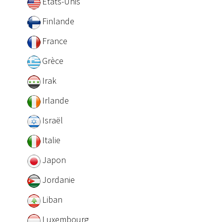
Etats-Unis
Finlande
France
Grèce
Irak
Irlande
Israël
Italie
Japon
Jordanie
Liban
Luxembourg