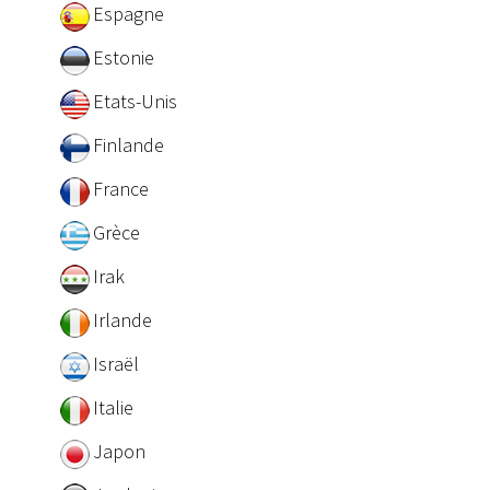
Espagne
Estonie
Etats-Unis
Finlande
France
Grèce
Irak
Irlande
Israël
Italie
Japon