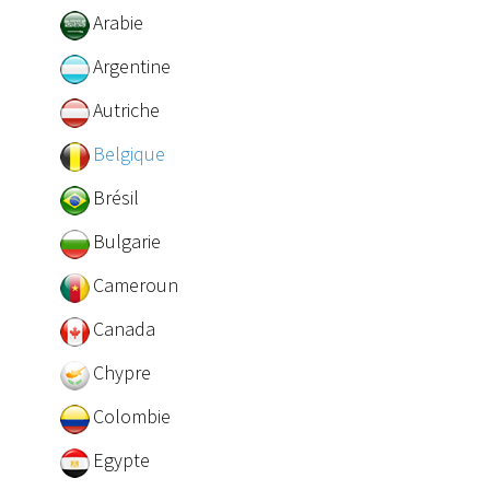
Arabie
Argentine
Autriche
Belgique
Brésil
Bulgarie
Cameroun
Canada
Chypre
Colombie
Egypte