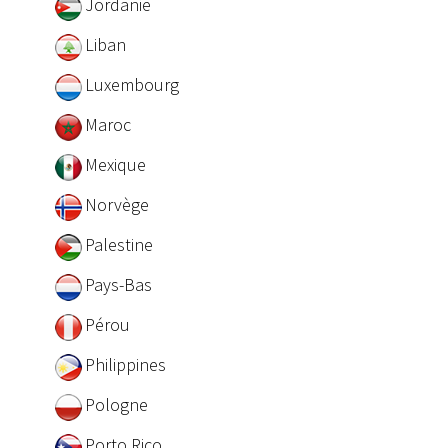
Jordanie
Liban
Luxembourg
Maroc
Mexique
Norvège
Palestine
Pays-Bas
Pérou
Philippines
Pologne
Porto Rico