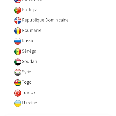
Portugal
République Dominicaine
Roumanie
Russie
Sénégal
Soudan
Syrie
Togo
Turquie
Ukraine