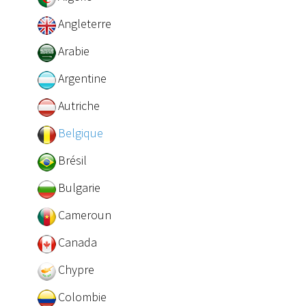
Angleterre
Arabie
Argentine
Autriche
Belgique
Brésil
Bulgarie
Cameroun
Canada
Chypre
Colombie