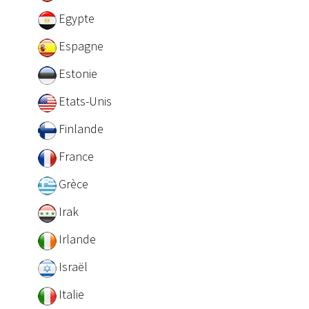
Egypte
Espagne
Estonie
Etats-Unis
Finlande
France
Grèce
Irak
Irlande
Israël
Italie