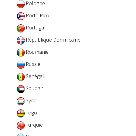
Pologne
Porto Rico
Portugal
République Dominicaine
Roumanie
Russie
Sénégal
Soudan
Syrie
Togo
Turquie