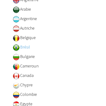
Arabie
Argentine
Autriche
Belgique
Brésil
Bulgarie
Cameroun
Canada
Chypre
Colombie
Egypte