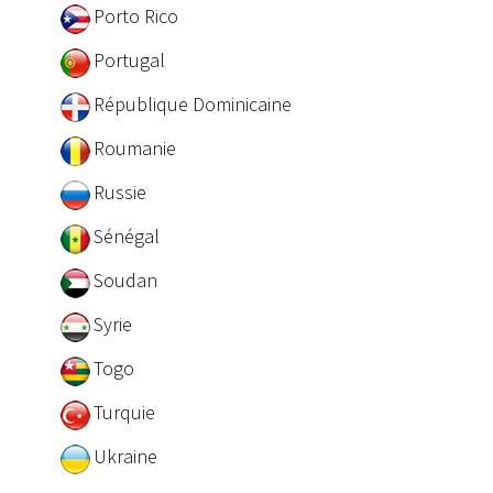
Porto Rico
Portugal
République Dominicaine
Roumanie
Russie
Sénégal
Soudan
Syrie
Togo
Turquie
Ukraine