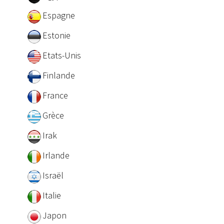
Espagne
Estonie
Etats-Unis
Finlande
France
Grèce
Irak
Irlande
Israël
Italie
Japon