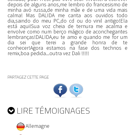
depois de alguns anos,me lembro do francesismo de
minha avó russa,de minha mãe e de uma vida mais
calma! Mas DALIDA me canta aos ouvidos todo
dia,saindo do meu PC,do cd ou do vinil antigo!Ela
está aqui!Sua voz cheia de ternura me acalma e
envolve como num berço mágico de aconchegantes
lembranças!DALIDA,eu te amo e quando me for um
dia sei que terei a grande honra de te
conhecer!Agora estamos na fase dos technos e
remix,boa pedida...outra vez Dali !!!!!
PARTAGEZ CETTE PAGE
LIRE TÉMOIGNAGES
Allemagne