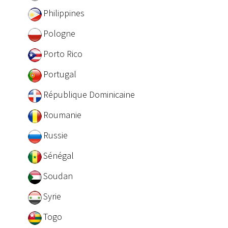
Philippines
Pologne
Porto Rico
Portugal
République Dominicaine
Roumanie
Russie
Sénégal
Soudan
Syrie
Togo