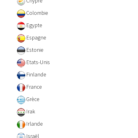
Chypre
Colombie
Egypte
Espagne
Estonie
Etats-Unis
Finlande
France
Grèce
Irak
Irlande
Israël