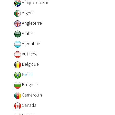
Afrique du Sud
Algérie
Angleterre
Arabie
Argentine
Autriche
Belgique
Brésil
Bulgarie
Cameroun
Canada