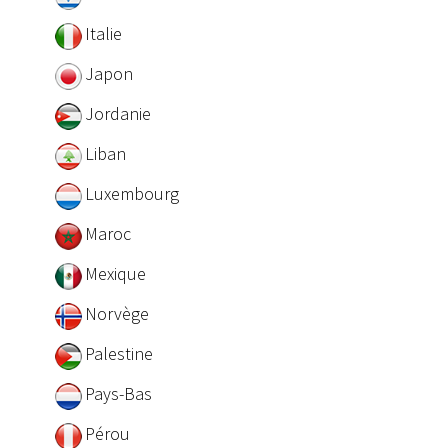
Italie
Japon
Jordanie
Liban
Luxembourg
Maroc
Mexique
Norvège
Palestine
Pays-Bas
Pérou