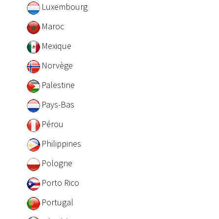
Luxembourg
Maroc
Mexique
Norvège
Palestine
Pays-Bas
Pérou
Philippines
Pologne
Porto Rico
Portugal