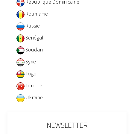
République Dominicaine
Roumanie
Russie
Sénégal
Soudan
Syrie
Togo
Turquie
Ukraine
NEWSLETTER