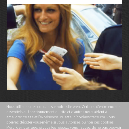
LIRE LA SUITE
Nous utilisons des cookies sur notre site web. Certains d’entre eux sont
essentiels au fonctionnement du site et d’autres nous aident à
MENTIONS LÉGALES
améliorer ce site et l’expérience utilisateur (cookies traceurs). Vous
pouvez décider vous-même si vous autorisez ou non ces cookies.
POLITIQUE DE CONFIDENTIALITÉ
Merci de noter que, si vous les rejetez, vous risquez de ne pas pouvoir