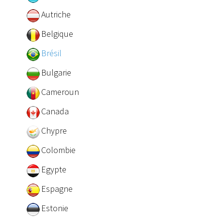
Autriche
Belgique
Brésil
Bulgarie
Cameroun
Canada
Chypre
Colombie
Egypte
Espagne
Estonie